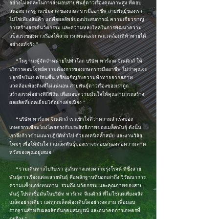
อย่างไม่ลดละในการส่งมอบสายพันธุ์ดาวเรืองคุณภาพสูง ที่ตอบ
สนองมาตรฐานเข้มงวดของเกษตรกรมืออาชีพ สายพันธุ์ของเรา
ไม่ใช่เพียงสินค้า แต่คือผลลัพธ์ของประสบการณ์ ความเชี่ยวชาญ
การสร้างสรรค์นวัตกรรม และความหลงใหลในการพัฒนาความ
แข็งแรงของดาวเรืองให้สามารถทนต่อสภาพแวดล้อมที่ท้าทายได้
อย่างแท้จริง ”
“ ในฐานะผู้จัดจำหน่ายไปทั่วโลก บริษัท ทาร์เกต จีเนติกส์ ให้
บริการตอบโจทย์ความต้องการของเกษตรกรมืออาชีพ ไม่ว่าคุณจะ
ปลูกพืชในเขตร้อนชื้น หรือเผชิญกับความท้าทายจากสภาพ
แวดล้อมท้องถิ่นที่ไม่แน่นอน สายพันธุ์ดาวเรืองของเราถูก
สร้างสรรค์อย่างพิถีพิถัน เพื่อมอบความมั่นใจให้คุณสามารถสร้าง
ผลผลิตที่ยอดเยี่ยมได้อย่างต่อเนื่อง ”
“ บริษัท ทาร์เกต จีเนติกส์ เราเข้าใจดีว่าความสำเร็จของ
เกษตรกรเชื่อมโยงโดยตรงกับประสิทธิภาพของเมล็ดพันธุ์ ดังนั้น
เราจึงก้าวข้ามแนวปฏิบัติทั่วไป ด้วยเทคนิคล้ำสมัย และงานวิจัย
ใหม่ๆ เพื่อให้มั่นใจว่าเมล็ดพันธุ์ของเราจะตอบสนองต่อความคาด
หวังของคุณอยู่เสมอ ”
“ ร่วมเดินทางไปกับเรา สู่เส้นทางแห่งความรุ่งโรจน์ ที่ซึ่งสาย
พันธุ์ดาวเรืองแต่ละสายพันธุ์ คือหลักฐานที่บอกเล่าถึง วิวัฒนาการ
ความแข็งแกร่งทนทาน รวมถึง นวัตกรรม และคุณภาพของสาย
พันธุ์ โปรดเชื่อมั่นในบริษัท ทาร์เกต จีเนติกส์ ที่ไม่ใช่แค่เพียงผลิต
เมล็ดอย่างเดียว แต่ทุกเมล็ดต้องเติบโตอย่างงดงาม เพื่อมอบ
รากฐานสำหรับผลผลิตอันอุดมสมบูรณ์ และอนาคตการเกษตรที่
รุ่งเรือง ”