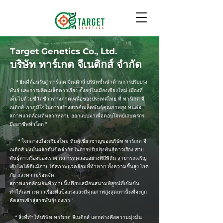
Target Genetics Co., Ltd.
บริษัท ทาร์เกต จีเนติกส์ จำกัด
“ ยินดีต้อนรับสู่ ทาร์เกต จีเนติกส์ บริษัทชั้นนำด้านการปรับปรุง
พันธุ์ และการผลิตเมล็ดดาวเรือง ตั้งอยู่ในเมืองเชียงใหม่ เมืองที่
เต็มไปด้วยชีวิตชีวาทางภาคเหนือของประเทศไทย ที่ ทาร์เกต จี
เนติกส์ เราภูมิใจในการสร้างสรรค์เมล็ดพันธุ์คุณภาพสูง ทนต่อ
สภาพแวดล้อมที่หลากหลาย ออกแบบมาเพื่อตอบโจทย์เกษตรกร
มืออาชีพทั่วโลก ”
“ ใจกลางเมืองเชียงใหม่ ทีมผู้เชี่ยวชาญของบริษัท ทาร์เกต จี
เนติกส์ มุ่งมั่นผลักดันขีดจำกัดในการปรับปรุงพันธุ์ดาวเรือง สาย
พันธุ์ดาวเรืองของเราผ่านการทดสอบอย่างพิถีพิถัน สามารถเจริญ
เติบโตได้ดีแม้ภายใต้สภาพแวดล้อมที่ท้าทาย ทั้งความชื้นสูง โรค
ภัย และความร้อนจัด
สภาพแวดล้อมอันท้าทายนี้เปรียบเสมือนสนามพิสูจน์ที่เข้มข้น
ทำให้เฉพาะดาวเรืองที่แข็งแรงและมีคุณภาพสูงสุดเท่านั้นที่จะถูก
คัดสรรเข้าสู่สายพันธุ์ของเรา ”
“ สิ่งที่ทำให้บริษัท ทาร์เกต จีเนติกส์ แตกต่างคือความมุ่งมั่น