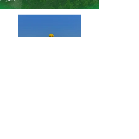
TargetGenetics